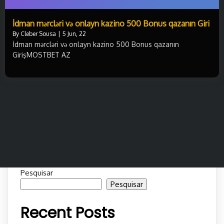
İdman mərcləri və onlayn kazino 500 Bonus qazanın Giri
By
Cleber Sousa
|
5
Jun, 22
İdman mərcləri və onlayn kazino 500 Bonus qazanın
GirişMOSTBET AZ
Pesquisar
Pesquisar
Recent Posts