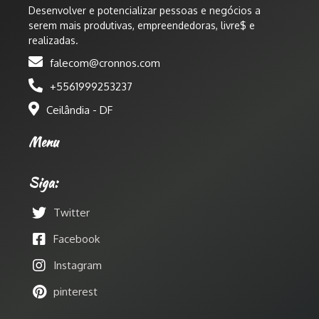
Desenvolver e potencializar pessoas e negócios a
serem mais produtivas, empreendedoras, livre$ e
realizadas.
falecom@cronnos.com
+5561999253237
Ceilândia - DF
Menu
Siga:
Twitter
Facebook
Instagram
pinterest