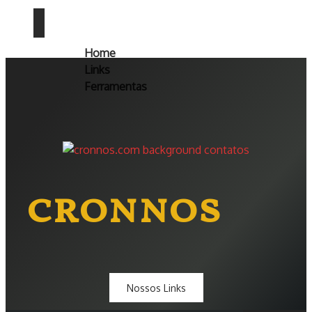
Home
Links
Ferramentas
cronnos
Nossos Links