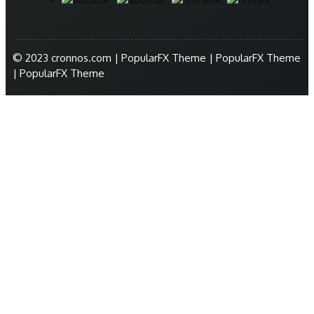
© 2023 cronnos.com |
PopularFX Theme
|
PopularFX Theme
|
PopularFX Theme
güncel giriş
starzbet giriş
starzbet
starzbet güncel giriş
starzbet gi