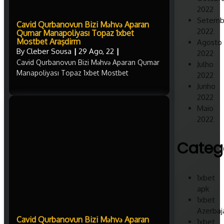
2022
Setemb
Cavid Qurbanovun Bizi Məhvə Aparan
2022
Qumar Manapoliyası Topaz 1xbet
Mostbet Araşdirm
Agosto
By
Cleber Sousa
|
29
Ago, 22
|
2022
Cavid Qurbanovun Bizi Məhvə Aparan Qumar
Julho
Manapoliyası Topaz 1xbet Mostbet
2022
Junho
2022
Maio
2022
Categ
1xbet
apk
1xbet
Azerbaj
Cavid Qurbanovun Bizi Məhvə Aparan
1xbet