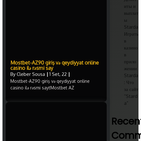
иты и
выплат
ы
Starda
Играть
в
казино
в
прило
Mostbet-AZ90 giriş və qeydiyyat online
casino ilə rəsmi say
жении
By
Cleber Sousa
|
1
Set, 22
|
Starda
Mostbet-AZ90 giriş və qeydiyyat online
: Что
casino ilə rəsmi saytMostbet AZ
за сайт
“Stard
a”
Recen
Comm