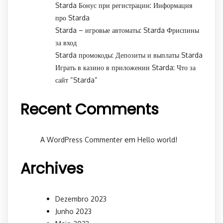
Starda Бонус при регистрации: Информация
про Starda
Starda – игровые автоматы: Starda Фриспины
за вход
Starda промокоды: Депозиты и выплаты Starda
Играть в казино в приложении Starda: Что за
сайт “Starda”
Recent Comments
em
A WordPress Commenter
Hello world!
Archives
Dezembro 2023
Junho 2023