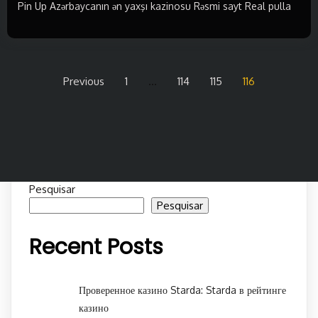
Pin Up Azərbaycanın ən yaxşı kazinosu Rəsmi sayt Real pulla
Previous
1
…
114
115
116
Pesquisar
Pesquisar
Recent Posts
Проверенное казино Starda: Starda в рейтинге
казино