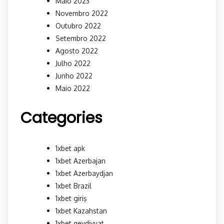
Maio 2023
Novembro 2022
Outubro 2022
Setembro 2022
Agosto 2022
Julho 2022
Junho 2022
Maio 2022
Categories
1xbet apk
1xbet Azerbajan
1xbet Azerbaydjan
1xbet Brazil
1xbet giriş
1xbet Kazahstan
1xbet qeydiyyat