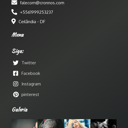
falecom@cronnos.com
+5561999253237
Ceilândia - DF
Menu
Siga:
Twitter
Facebook
Instagram
pinterest
Galeria