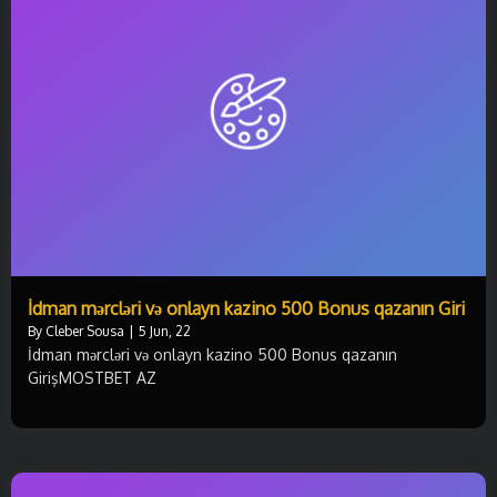
İdman mərcləri və onlayn kazino 500 Bonus qazanın Giri
By
Cleber Sousa
|
5
Jun, 22
İdman mərcləri və onlayn kazino 500 Bonus qazanın
GirişMOSTBET AZ