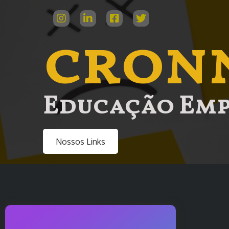
cron
Educação Emp
Nossos Links