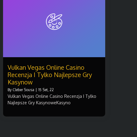
Vulkan Vegas Online Casino
Recenzja I Tylko Najlepsze Gry
Kasynow
By
Cleber Sousa
|
15
Set, 22
Vulkan Vegas Online Casino Recenzja I Tylko
Najlepsze Gry KasynoweKasyno