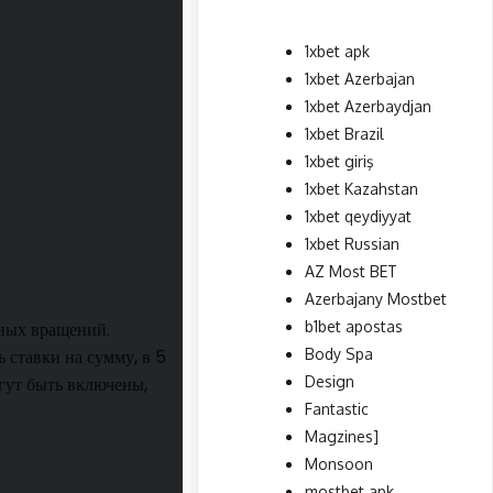
1xbet apk
1xbet Azerbajan
1xbet Azerbaydjan
1xbet Brazil
1xbet giriş
1xbet Kazahstan
1xbet qeydiyyat
1xbet Russian
AZ Most BET
Azerbajany Mostbet
b1bet apostas
тных вращений.
Body Spa
 ставки на сумму, в 5
Design
гут быть включены,
Fantastic
Magzines]
Monsoon
mostbet apk