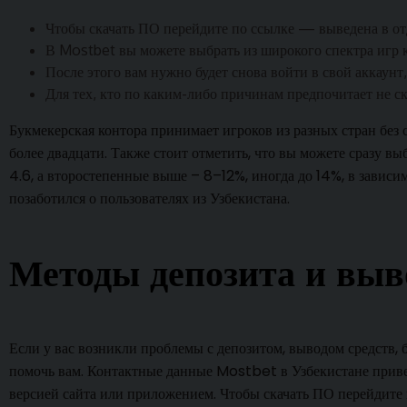
Чтобы скачать ПО перейдите по ссылке — выведена в от
В Mostbet вы можете выбрать из широкого спектра игр к
После этого вам нужно будет снова войти в свой аккаунт
Для тех, кто по каким-либо причинам предпочитает не с
Букмекерская контора принимает игроков из разных стран без 
более двадцати. Также стоит отметить, что вы можете сразу в
4.6, а второстепенные выше – 8–12%, иногда до 14%, в зависи
позаботился о пользователях из Узбекистана.
Методы депозита и выв
Если у вас возникли проблемы с депозитом, выводом средств, 
помочь вам. Контактные данные Mostbet в Узбекистане приве
версией сайта или приложением. Чтобы скачать ПО перейдите 