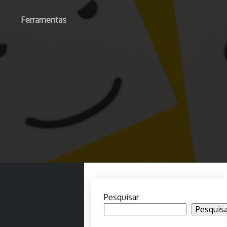
Ferramentas
Pesquisar
Pesquisa