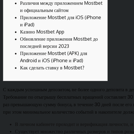
Различия между приложением Mostbet
и официальным сайтом
Приложение Mostbet для iOS (iPhone
и iPad)
Казино Mostbet App
Обновление приложения Mostbet до
последней версии 2023
Приложение Mostbet (APK) для
Android и iOS (iPhone и iPad)
Как сделать ставку в Mostbet?
С каждым успешным депозитом, не более одного депозита в де
Требование по отыгрышу бесплатных вращений составляет 30 р
раз превышающую сумму бонуса, в течение 30 дней после его 
при этом минимальное количество событий в накопителе долж
В личном кабинете проходит и верификация личности, и
Существует множество различных размеров и типов роз