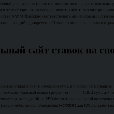
обной росписью не только на топовые, но и игры с невысоким 
 этом обзоре, но, по сути, вы можете сделать это внутри прило
ройство Android должно соответствовать минимальным системн
олько позиций одновременно. Только если оценка каждого игрока
ный сайт ставок на спо
остью открыть счет в Узбекском суме, и простой регистрацией.
 Причем минимальный вывод средств составляет 5000 сума, а м
депозит в размере до BRL и 250 бесплатных вращений включены
в. Версия мобильного приложения Mostbet для iOS обладает тем