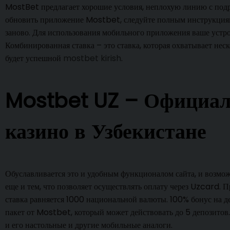
MostBet предлагает хорошие условия, неплохую линию с подр
обновить приложение Mostbet, следуйте полным инструкциям в
заново. Для использования мобильного приложения ваше уст
Комбинированная ставка – это ставка, которая охватывает неск
будет успешной
mostbet kirish
.
Mostbet UZ – Официаль
казино в Узбекистане
Обуславливается это и удобным функционалом сайта, и возможн
еще и тем, что позволяет осуществлять оплату через Uzcard.
ставка равняется 1000 национальной валюты. 100% бонус на 
пакет от Mostbet, который может действовать до 5 депозито
и его настольные и другие мобильные аналоги.