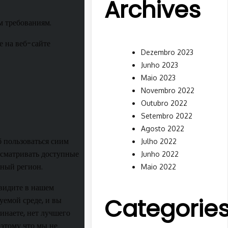
Archives
им требованиям.
е на веб-сайте
Dezembro 2023
Junho 2023
Maio 2023
Novembro 2022
Outubro 2022
Setembro 2022
Agosto 2022
б пользоваться сиим
Julho 2022
осматривать доступные
Junho 2022
нный регион.
Maio 2022
видите в нашем
Categorie
уемой среде, и вы
инаете, нет лучшего
оэтому что мы не