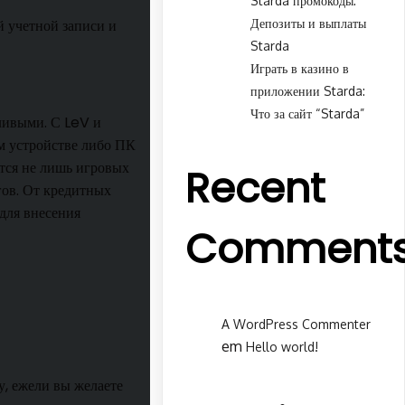
Starda промокоды:
й учетной записи и
Депозиты и выплаты
Starda
Играть в казино в
приложении Starda:
Что за сайт “Starda”
тливыми. С LeV и
м устройстве либо ПК
ется не лишь игровых
Recent
гов. От кредитных
 для внесения
Comment
A WordPress Commenter
em
Hello world!
, ежели вы желаете