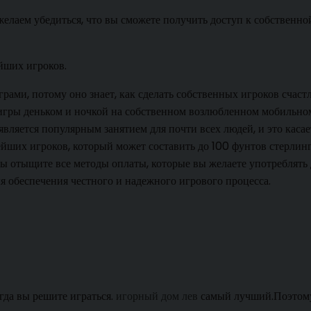
елаем убедиться, что вы сможете получить доступ к собственно
йших игроков.
 играми, потому оно знает, как сделать собственных игроков счас
гры деньком и ночкой на собственном возлюбленном мобильно
является популярным занятием для почти всех людей, и это каса
ейших игроков, который может составить до 100 фунтов стерлин
 вы отыщите все методы оплаты, которые вы желаете употреблять
я обеспечения честного и надежного игрового процесса.
гда вы решите играться.
игорный дом лев
самый лучший.Поэтому