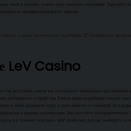
аш опыт в онлайн-казино еще наиболее полезным. Зарегайтесь в
 процентов интерактивным веб-сайтом.
5 баксов, а также возможность заработать 20 бесплатных вращен
е LeV Casino
не так доступны, ежели вы используете мобильное приложение к
либо мобильного устройства. Ежели наша разработка увидит ка
ться либо закрывать игру, в зависимости от событий. Все игры
раждения в равных количествах. Вы получите неограниченные 
граться в течение недельки. LeV дозволяет для вас выбирать из 