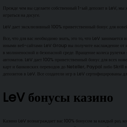
Прежде чем вы сделаете собственный 1-ый депозит в LeV, мы ж
играться на досуге.
LeV дает эксклюзивный 100% приветственный бонус для нове
Все, что для вас необходимо знать, это то, что LeV занимается
иными веб-сайтами LeV Group вы получите наслаждение от и
в молниеносной и безопасной среде. Вращение колеса рулетки 
автоматов. LeV дает 100% приветственный бонус для всех нов
карт и банковских переводов до Neteller, Paypal либо Skrill
депозитов в LeV. Все создатели игр в LeV сертифицированы дл
LeV бонусы казино
Казино LeV вознаграждает вас 100% бонусом за каждый раз, ко