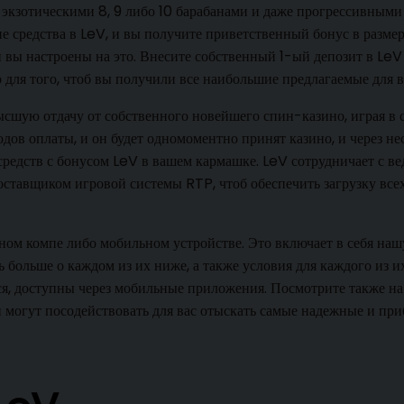
 экзотическими 8, 9 либо 10 барабанами и даже прогрессивными
е средства в LeV, и вы получите приветственный бонус в разме
вы настроены на это. Внесите собственный 1-ый депозит в LeV
 для того, чтоб вы получили все наибольшие предлагаемые для в
высшую отдачу от собственного новейшего спин-казино, играя в
одов оплаты, и он будет одномоментно принят казино, и через не
 средств с бонусом LeV в вашем кармашке. LeV сотрудничает с 
ставщиком игровой системы RTP, чтоб обеспечить загрузку все
ном компе либо мобильном устройстве. Это включает в себя наш
больше о каждом из их ниже, а также условия для каждого из и
ься, доступны через мобильные приложения. Посмотрите также на
и могут посодействовать для вас отыскать самые надежные и п