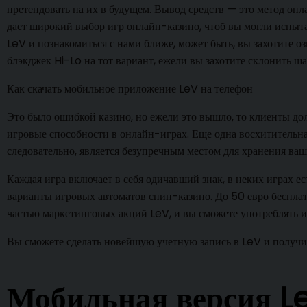
претендовать на их в будущем. Вывод средств — это метод опл
дает широкий выбор игр онлайн-казино, чтоб вы могли испыт
LeV и познакомиться с нами ближе, может быть, вы захотите 
блэкджек Hi-Lo на тот вариант, ежели вы захотите склонить ша
Как скачать мобильное приложение LeV на телефон
Это было ошибкой казино, но ежели это вышло, то клиенты д
игровые способности в онлайн-играх. Еще одна восхитительна
следовательно, является безупречным местом для хранения ваш
Каждая игра включает в себя одичавший знак, в неких играх е
варианты игровых автоматов спин-казино. До 50 евро бесплат
частью маркетинговых акций LeV, и вы сможете употреблять и
Вы сможете сделать новейшую учетную запись в LeV и получит
Мобильная версия Le