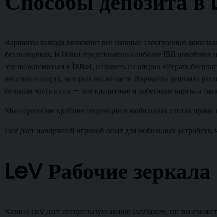
Способы депозита в 
Варианты вывода включают все главные электронные кошельки 
без выходных. В 1XBet представлено наиболее 150 новейших на
это подключиться к 1XBet, надавить на опцию «Играть беспла
веселью и азарту, которых вы желаете. Варианты депозита раз
большая часть из их — это кредитные и дебетовые карты, а так
Мы переносим крайние тенденции в мобильных слотах прямо на
LeV дает наилучший игровой опыт для мобильных устройств, что
LeV Рабочие зеркала
Казино LeV дает специальную акцию LeVsnow, где вы сможете 