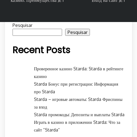
казино: Преимущества JET
Вход на сайт JET
Pesquisar
Pesquisar
Recent Posts
Проверенное казино Starda: Starda в рейтинге
казино
Starda Бонус при регистрации: Информация
про Starda
Starda – игровые автоматы: Starda Фриспины
за вход
Starda промокоды: Депозиты и выплаты Starda
Играть в казино в приложении Starda: Что за
сайт “Starda”