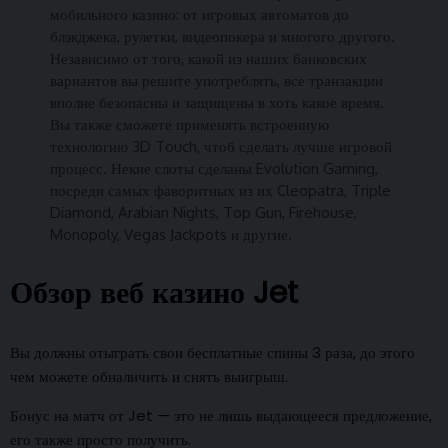
мобильного казино: от игровых автоматов до
блэкджека, рулетки, видеопокера и многого другого.
Независимо от того, какой из наших банковских
вариантов вы решите употреблять, все транзакции
вполне безопасны и защищены в хоть какое время.
Вы также сможете применять встроенную
технологию 3D Touch, чтоб сделать лучше игровой
процесс. Некие слоты сделаны Evolution Gaming,
посреди самых фаворитных из их Cleopatra, Triple
Diamond, Arabian Nights, Top Gun, Firehouse,
Monopoly, Vegas Jackpots и другие.
Обзор веб казино Jet
Вы должны отыграть свои бесплатные спины 3 раза, до этого
чем можете обналичить и снять выигрыш.
Бонус на матч от Jet — это не лишь выдающееся предложение,
его также просто получить.