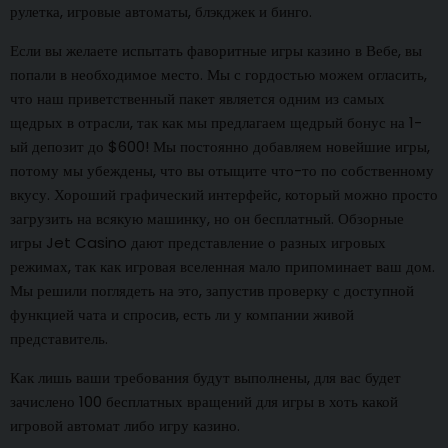
рулетка, игровые автоматы, блэкджек и бинго.
Если вы желаете испытать фаворитные игры казино в Вебе, вы
попали в необходимое место. Мы с гордостью можем огласить,
что наш приветственный пакет является одним из самых
щедрых в отрасли, так как мы предлагаем щедрый бонус на 1-
ый депозит до $600! Мы постоянно добавляем новейшие игры,
потому мы убеждены, что вы отыщите что-то по собственному
вкусу. Хороший графический интерфейс, который можно просто
загрузить на всякую машинку, но он бесплатный. Обзорные
игры Jet Casino дают представление о разных игровых
режимах, так как игровая вселенная мало припоминает ваш дом.
Мы решили поглядеть на это, запустив проверку с доступной
функцией чата и спросив, есть ли у компании живой
представитель.
Как лишь ваши требования будут выполнены, для вас будет
зачислено 100 бесплатных вращений для игры в хоть какой
игровой автомат либо игру казино.