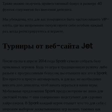
Также можно получить приветственный бонус в размере 40
фунтов стерлингов без внесения депозита.
Мы убеждены, что для вас понравится быть частью нашего VIP-
клуба, где вы непременно почувствуете себя особым каждый
раз, когда регистрируетесь и играете.
Турниры от веб-сайта Jet
После пуска в апреле 2014 года Spark сумело собрать базу
приклнных игроков. Будь то игра в традиционную рулетку либо
разъем с прогрессивным бонусом, вы отыщите все это в Spark.
Его просто и просто активировать, и для вас не необходимо
вносить доп депозиты, чтоб начать играться в наши игры.
Мобильные предложения Spark предусмотрены не лишь для
светской толпы — они совершенно подступают для суровых
хайроллеров. В Spark каждый игрок отыщет что-то для себя с
широким выбором захватывающих игр казино, таковых как