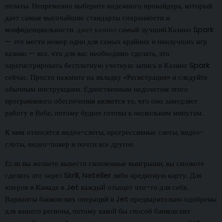
оплаты. Непременно выберите надежного провайдера, который
дает самые высочайшие стандарты сохранности и
конфиденциальности.
джет казино
самый лучший.Казино Spark
— это место номер один для самых крайних и наилучших игр
казино — все, что для вас необходимо сделать, это
зарегистрировать бесплатную учетную запись в Казино Spark
сейчас. Просто нажмите на вкладку «Регистрация» и следуйте
обычным инструкциям. Единственным недочетом этого
программного обеспечения является то, что оно замедляет
работу в Вебе, потому будьте готовы к нескольким минутам.
К ним относятся видео-слоты, прогрессивные слоты, видео-
слоты, видео-покер и почти все другое.
Если вы желаете вывести скопленные выигрыши, вы сможете
сделать это через Skrill, Neteller либо кредитную карту. Для
юзеров в Канаде в Jet каждый отыщет что-то для себя.
Варианты банковских операций в Jet предварительно одобрены
для вашего региона, потому какой бы способ банковских