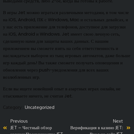
выводами средств, либо 2-ое, когда вы готовы к работе.
В игры Jet можно играться различными методами, в том числе
на iOS, Android, ПК с Windows, Mac и остальных девайсах, и
у нас есть приложение для телефонов, доступное для загрузки
на iOS, Android и Windows. Jet имеет свою личную сеть,
сделанную нами для защиты ваших данных. С нашим
приложением вы сможете взять на себя ответственность и
наслаждаться выбором из тыщ игровых автоматов, даже больше
игр каждый день! Вы также сможете получать оповещения и
обновления через push-уведомления для всех ваших
возлюбленных игр.
Если вы ищете новейший опыт в азартных играх онлайн, не
отыскиваете ничего, не считая Jet.
Category :
Uncategorized
Previous
Next
JET – Честный обзор
Верификация в казино JET: