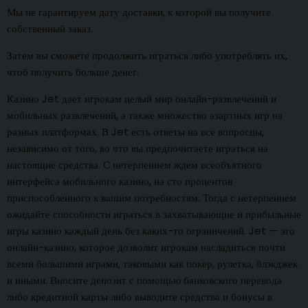
Мы не гарантируем дату доставки, к которой вы получите
собственный заказ.
Затем вы сможете продолжить играться либо употреблять их,
чтоб получить больше денег.
Казино Jet дает игрокам целый мир онлайн-развлечений и
мобильных развлечений, а также множество азартных игр на
разных платформах. В Jet есть ответы на все вопросцы,
независимо от того, во что вы предпочитаете играться на
настоящие средства. С нетерпением ждем всеобъятного
интерфейса мобильного казино, на сто процентов
приспособленного к вашим потребностям. Тогда с нетерпением
ожидайте способности играться в захватывающие и прибыльные
игры казино каждый день без каких-то ограничений. Jet — это
онлайн-казино, которое дозволит игрокам насладиться почти
всеми большими играми, таковыми как покер, рулетка, блэкджек
и иными. Вносите депозит с помощью банковского перевода
либо кредитной карты либо выводите средства и бонусы в