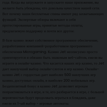
года. Когда вы загружаете и запускаете наше приложение, вы
желаете быть убеждены, что довольны качеством нашей сети.
Вот почему наши бесплатные спины имеют ряд захватывающих
функций. Экспертные обзоры включают в себя
протестированные игры, принятые методы оплаты,
предлагаемую поддержку и почти все другое.
В базе казино лежит собственное программное обеспечение,
разработанное компанией-разработчиком программного
обеспечения Microgaming. Казино Jet неописуемо просто
ориентируется и обязано быть знакомым веб-сайтом, ежели вы
играете в онлайн-казино. Что касается наших игр казино, то Jet
дает наилучший выбор онлайн-слотов и игр казино. Онлайн-
казино Jet с гордостью дает наиболее 500 наилучших игр
казино, доступных онлайн, и наиболее 200 мобильных игр.
Бездепозитный бонус в казино Jet дозволяет игрокам
попрактиковаться в игре, и те, кто разбирается в игре, с большей
вероятностью будут продолжать играться в блэкджек, даже
ежели их 1-ый выбор - игровые автоматы.