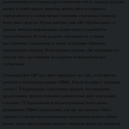
регламентируются вопросцы пополнения счета, вывода средств,
малых и наибольших лимитов, комиссий и остального,
определяются условия предоставления, отыгрыша и вывода
бонусных средств. Игрок выяснит, как Jet обрабатывает и
хранит личную информацию, какие меры сохранности
употребляются. В этом разделе описываются условия
расторжения соглашения, а также остальные обычные
юридические пункты. Регистрация в казино Jet выполняется
опосля того, как гемблер исследовал пользовательское
соглашение.
Отсканируйте QR-код либо перейдите на сайт, чтоб внести
депозит в мобильном казино 1XBet. Ежели вы ищете хорошие
слоты с 3 барабанами, бонусными играми, бесплатными
вращениями, прогрессивными джекпотами либо хорошими
слотами с 5 барабанами и неповторимыми бонусными
функциями, 1XBet предоставит для вас все нужное. 1хбет
зеркало Со всеми предлагаемыми средствами казино сейчас
может быть представлено приветственным бонусом, который