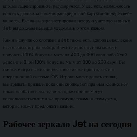
вполне лицензировано и регулируется. У вас есть возможность
вносить депозиты с помощью кредитной карты либо через веб-
кошелек. Ежели вы зарегистрировали вторую учетную запись в
Jet, вы должны немедля уведомить о этом казино.
Как и в случае со слотами, в Jet также есть здоровая коллекция
настольных игр на выбор. Внесите депозит, и вы можете
получить 100% бонус на матч от 400 до 300 евро либо 2-ой
депозит и 2-ой 100% бонус на матч от 300 до 200 евро. Вы
сможете играться в спин-казино так же просто, как и в
операционной системе iOS. Игроки могут делать ставки,
выигрывать призы, и пока они соблюдают правила казино, нет
никаких обстоятельств, по которым они не могут
воспользоваться теми же преимуществами и стимулами,
которые может предложить казино.
Рабочее зеркало Jet на сегодня