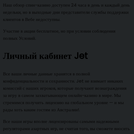
Наш обзор спин-казино доступен 24 часа в день и каждый день
недельки, но в выходные дни представители службы поддержки
клиентов в Вебе недоступны.
Участие в акции бесплатное, но при условии соблюдения
полных Условий.
Личный кабинет Jet
Все ваши личные данные хранятся в полной
конфиденциальности и сохранности. Jet не взимает никаких
комиссий с наших игроков, которые получают вознаграждения
за игру в самом захватывающем онлайн-казино в мире. Мы
стремимся получить лицензию на глобальном уровне — и мы
рады хоть каким гостям из Австралии!.
Все наши игры вполне лицензированы самыми надежными
регуляторами азартных игр, не считая того, вы сможете вносить