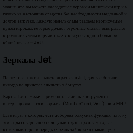
значит, что вы можете насладиться первыми минутками игры в
казино на настоящие средства без необходимости медленной и
долгой загрузки. Каждую недельку мы раздаем неописуемые
призы игрокам, которые делают огромные ставки, выигрывают
огромные суммы и делают все это вкупе с одной большой
общей целью – Jet!.
Зеркала Jet
После того, как вы начнете играться в Jet, для вас больше
никогда не придется слышать о бонусах.
Карты. Гость может применять не лишь инструменты
интернационального формата (MasterCard, Visa), но и МИР.
Есть игры, в которых есть доборная бонусная функция, потому
эти игры совершенно подступают для игроков, которые
отыскивают доп и нередко чрезвычайно захватывающую