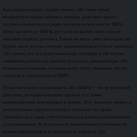
Как наикрупнейшее онлайн-казино, Jet также имеет
комфортную опцию депозита, которая дозволяет просто
получить наивысшую сумму, которую можно внести. 100%
Бонус на матч до 400 € доступен на вашем счете опосля
внесения первого депозита. Ежели вы когда-либо посещали, вы
будете знать, что мы отлично зарекомендовали себя и уважаемы.
Это значит, что все ваши банковские операции в Jet вполне
защищены, потому вы сможете играться с уверенностью. Jet
безопасно и накрепко, и игроки могут быть убеждены, что их
средства в сохранности на 100%.
Пользовательское соглашение в Jet casino – это формальный
документ, который описывает правила и условия
взаимодействия меж игроком и казино. Этот документ является
неотклонимым для всех юзеров и описывает их права,
обязанности, а также ответственность в рамках использования
услугами казино. В этом разделе перечисляются обязанности
казино перед игроком и обязанности клиентов. Тут