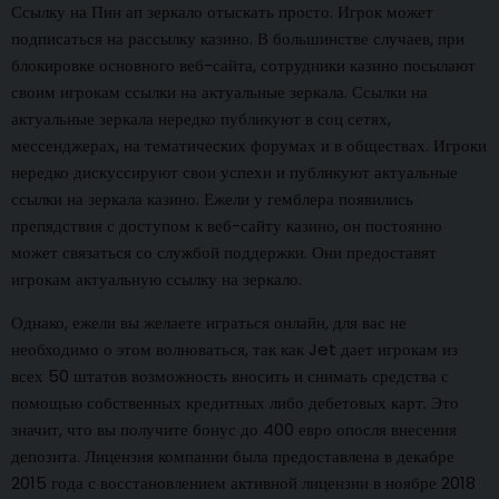
Ссылку на Пин ап зеркало отыскать просто. Игрок может
подписаться на рассылку казино. В большинстве случаев, при
блокировке основного веб-сайта, сотрудники казино посылают
своим игрокам ссылки на актуальные зеркала. Ссылки на
актуальные зеркала нередко публикуют в соц сетях,
мессенджерах, на тематических форумах и в обществах. Игроки
нередко дискуссируют свои успехи и публикуют актуальные
ссылки на зеркала казино. Ежели у гемблера появились
препядствия с доступом к веб-сайту казино, он постоянно
может связаться со службой поддержки. Они предоставят
игрокам актуальную ссылку на зеркало.
Однако, ежели вы желаете играться онлайн, для вас не
необходимо о этом волноваться, так как Jet дает игрокам из
всех 50 штатов возможность вносить и снимать средства с
помощью собственных кредитных либо дебетовых карт. Это
значит, что вы получите бонус до 400 евро опосля внесения
депозита. Лицензия компании была предоставлена в декабре
2015 года с восстановлением активной лицензии в ноябре 2018