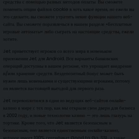
средства с помощью разных методов оплаты. Вы сможете
поменять опции файлов cookie в хоть какое время, но ежели вы
это сделаете, вы сможете утратить некие функции нашего веб-
сайта. Вы сможете поразвлечься в нашем разделе «Бесплатные
игровые автоматы» либо сыграть на настоящие средства, ежели
хотите.
Jet приветствует игроков со всего мира в новеньком
приложении Jet для Android. Все варианты банковских
операций доступны в вашем регионе, что упрощает внедрение
и/или хранение средств. Бездепозитный бонус может быть
нужен лишь новенькими и существующими игроками, потому
он является настоящей выгодой для первого раза.
Jet перевоплотился в один из ведущих веб-сайтов онлайн-
казино в мире с тех пор, как мы открыли свои двери для бизнеса
в 2002 году, и новые технологии казино — это лишь глазурь на
тортике. Кроме того, что Jet является безопасным и
безопасным, оно является единственным онлайн-казино,
которое имеет 100% сертификат Good to Go, SSL, а также