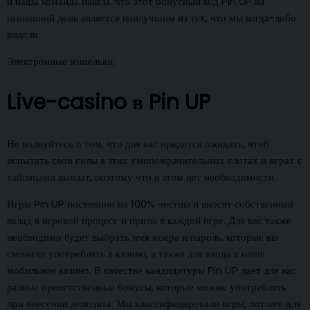
и наша команда нашла, что этот бонусный код Pin UP на
нынешний день является наилучшим из тех, что мы когда-либо
видели.
Электронные кошельки;
Live-casino в Pin UP
Не волнуйтесь о том, что для вас придется ожидать, чтоб
испытать свои силы в этих умопомрачительных слотах и играх с
таблицами выплат, поэтому что в этом нет необходимости.
Игры Pin UP постоянно на 100% честны и вносят собственный
вклад в игровой процесс и призы в каждой игре. Для вас также
необходимо будет выбрать имя юзера и пароль, которые вы
сможете употреблять в казино, а также для входа в наше
мобильное казино. В качестве кандидатуры Pin UP дает для вас
разные приветственные бонусы, которые можно употреблять
при внесении депозита. Мы классифицировали игры, потому для