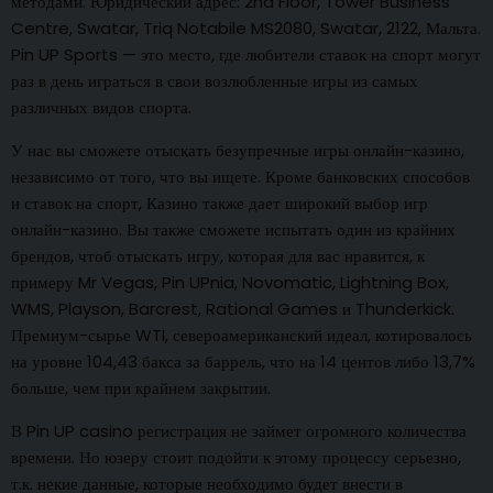
методами. Юридический адрес: 2nd Floor, Tower Business
Centre, Swatar, Triq Notabile MS2080, Swatar, 2122, Мальта.
Pin UP Sports — это место, где любители ставок на спорт могут
раз в день играться в свои возлюбленные игры из самых
различных видов спорта.
У нас вы сможете отыскать безупречные игры онлайн-казино,
независимо от того, что вы ищете. Кроме банковских способов
и ставок на спорт, Казино также дает широкий выбор игр
онлайн-казино. Вы также сможете испытать один из крайних
брендов, чтоб отыскать игру, которая для вас нравится, к
примеру Mr Vegas, Pin UPnia, Novomatic, Lightning Box,
WMS, Playson, Barcrest, Rational Games и Thunderkick.
Премиум-сырье WTI, североамериканский идеал, котировалось
на уровне 104,43 бакса за баррель, что на 14 центов либо 13,7%
больше, чем при крайнем закрытии.
В Pin UP casino регистрация не займет огромного количества
времени. Но юзеру стоит подойти к этому процессу серьезно,
т.к. некие данные, которые необходимо будет внести в