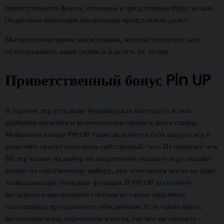
приветственную форму, поменять в предстоящем будет нельзя.
Подробная аннотация авторизации представлена далее:
Мы постоянно ценим ваши отзывы, которые помогают нам
облагораживать наши сервисы и делать их лучше.
Приветственный бонус Pin UP
В перечне игр есть даже букмекерская контора со всеми
крайними шансами и возможностью принять ваши ставки.
Мобильное казино Pin UP также включает в себя каталог игр и
дозволяет просто пополнять собственный счет. Из наиболее чем
50 игр казино на выбор вы непременно отыщите игру онлайн-
казино по собственному выбору, при этом почти все из их дают
захватывающие бонусные функции. В Pin UP вы можете
насладиться наилучшими слотами от самых надежных
поставщиков программного обеспечения. Есть также бинго,
настольные игры, видеопокер и кости, так что вы сможете