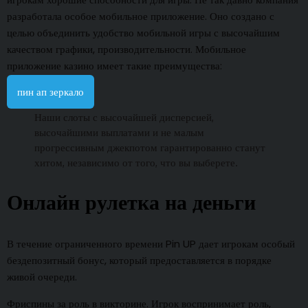
разработала особое мобильное приложение. Оно создано с
целью объединить удобство мобильной игры с высочайшим
качеством графики, производительности. Мобильное
приложение казино имеет такие преимущества:
пин ап зеркало
Наши слоты с высочайшей дисперсией,
высочайшими выплатами и не малым
прогрессивным джекпотом гарантированно станут
хитом, независимо от того, что вы выберете.
Онлайн рулетка на деньги
В течение ограниченного времени Pin UP дает игрокам особый
бездепозитный бонус, который предоставляется в порядке
живой очереди.
Фриспины за роль в викторине. Игрок воспринимает роль,