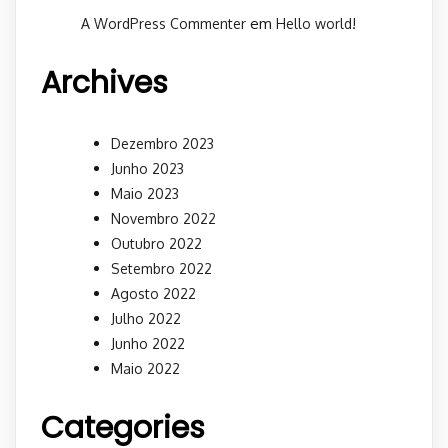
em
A WordPress Commenter
Hello world!
Archives
Dezembro 2023
Junho 2023
Maio 2023
Novembro 2022
Outubro 2022
Setembro 2022
Agosto 2022
Julho 2022
Junho 2022
Maio 2022
Categories