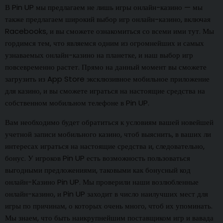
В Pin UP мы предлагаем не лишь игры онлайн-казино — мы
также предлагаем широкий выбор игр онлайн-казино, включая
Racebooks, и вы сможете ознакомиться со всеми ими тут. Мы
гордимся тем, что являемся одним из огромнейших и самых
узнаваемых онлайн-казино на планетке, и наш выбор игр
повсевременно растет. Прямо на данный момент вы сможете
загрузить из App Store эксклюзивное мобильное приложение
для казино, и вы сможете играться на настоящие средства на
собственном мобильном телефоне в Pin UP.
Вам необходимо будет обратиться к условиям вашей новейшей
учетной записи мобильного казино, чтоб выяснить, в ваших ли
интересах играться на настоящие средства и, следовательно,
бонус. У игроков Pin UP есть возможность пользоваться
выгодными предложениями, таковыми как бонусный код
онлайн-Казино Pin UP. Мы проверили наши возлюбленные
онлайн-казино, и Pin UP заходит в число наилучших мест для
игры по причинам, о которых очень много, чтоб их упоминать.
Мы знаем, что быть наикрупнейшим поставщиком игр и вавада