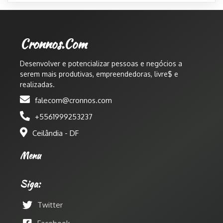
Cronnos.com
Desenvolver e potencializar pessoas e negócios a
serem mais produtivas, empreendedoras, livre$ e
realizadas.
falecom@cronnos.com
+5561999253237
Ceilândia - DF
Menu
Siga:
Twitter