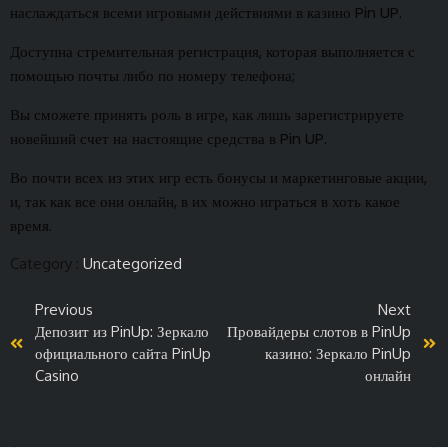
наслаждаться всеми игровыми действиями в казино Pin UP.
Доступна стремительная регистрация, которая выполняется с
помощью почты либо по номеру телефона;
Вы сможете принять роль в игре, как лишь зарегистрируете
новейший счет на настоящие средства в Pin UP.
Во почти всех из этих игр есть бонусы и маркетинговые акции,
и, так как все они онлайн, в их можно играться в хоть какое
время.
Category :
Uncategorized
Previous
Next
Депозит из PinUp: Зеркало
Провайдеры слотов в PinUp
официального сайта PinUp
казино: Зеркало PinUp
Casino
онлайн