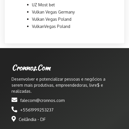
UZ Most bet
Vulkan Vegas Germany
Vulkan Vegas Poland
VulkanVegas Poland
Cronnos.com
Desenvolver e potencializar pessoas e negócios a
serem mais produtivas, empreendedoras, livre$ e
realizadas.
falecom@cronnos.com
+5561999253237
Ceilândia - DF