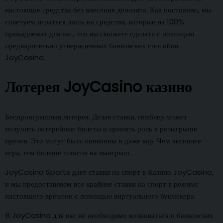
настоящие средства без внесения депозита. Как постоянно, мы
советуем играться лишь на средства, которые на 100%
принадлежат для вас, что вы сможете сделать с помощью
предварительно утвержденных банковских способов
JoyCasino.
Лотерея JoyCasino казино
Беспроигрышная лотерея. Делая ставки, гемблер может
получить лотерейные билеты и принять роль в розыгрыше
призов. Это могут быть пинкоины и даже кар. Чем активнее
игра, тем больше шансов на выигрыш.
JoyCasino Sports дает ставки на спорт в Казино JoyCasino,
и мы предоставляем все крайние ставки на спорт в режиме
настоящего времени с помощью виртуального букмекера.
В JoyCasino для вас не необходимо волноваться о банковских