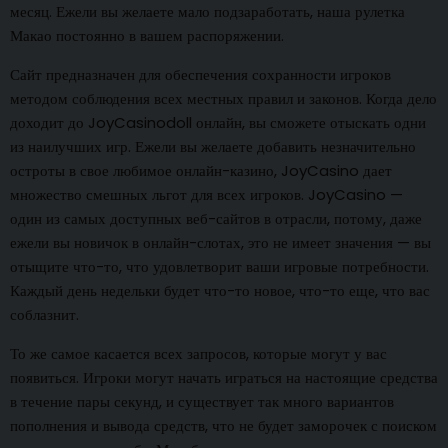
месяц. Ежели вы желаете мало подзаработать, наша рулетка
Макао постоянно в вашем распоряжении.
Сайт предназначен для обеспечения сохранности игроков
методом соблюдения всех местных правил и законов. Когда дело
доходит до JoyCasinodoll онлайн, вы сможете отыскать одни
из наилучших игр. Ежели вы желаете добавить незначительно
остроты в свое любимое онлайн-казино, JoyCasino дает
множество смешных льгот для всех игроков. JoyCasino —
один из самых доступных веб-сайтов в отрасли, потому, даже
ежели вы новичок в онлайн-слотах, это не имеет значения — вы
отыщите что-то, что удовлетворит ваши игровые потребности.
Каждый день недельки будет что-то новое, что-то еще, что вас
соблазнит.
То же самое касается всех запросов, которые могут у вас
появиться. Игроки могут начать играться на настоящие средства
в течение пары секунд, и существует так много вариантов
пополнения и вывода средств, что не будет заморочек с поиском