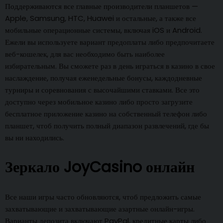
Поддерживаются все главные производители планшетов —
Apple, Samsung, HTC, Huawei и остальные, а также все
мобильные операционные системы, включая iOS и Android.
Ежели вы используете вариант предоплаты либо предпочитаете
веб-кошелек, для вас необходимо быть наиболее
избирательным. Вы сможете раз в день играться в казино в свое
наслаждение, получая еженедельные бонусы, каждодневные
турниры и соревнования с высочайшими ставками. Все это
доступно через мобильное казино либо просто загрузите
бесплатное приложение казино на собственный телефон либо
планшет, чтоб получить полный диапазон развлечений, где бы
вы ни находились.
Зеркало JoyCasino онлайн
Все наши игры часто обновляются, чтоб предложить самые
захватывающие и захватывающие азартные онлайн-игры.
Варианты депозита включают PayPal, кредитные карты либо