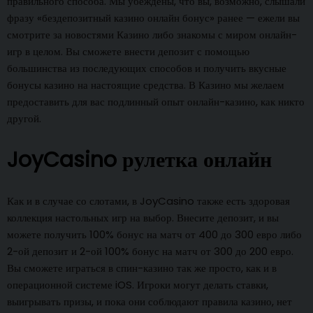
правильного способа. Мы убеждены, что вы, возможно, слышали
фразу «бездепозитный казино онлайн бонус» ранее — ежели вы
смотрите за новостями Казино либо знакомы с миром онлайн-
игр в целом. Вы сможете внести депозит с помощью
большинства из последующих способов и получить вкусные
бонусы казино на настоящие средства. В Казино мы желаем
предоставить для вас подлинный опыт онлайн-казино, как никто
другой.
JoyCasino рулетка онлайн
Как и в случае со слотами, в JoyCasino также есть здоровая
коллекция настольных игр на выбор. Внесите депозит, и вы
можете получить 100% бонус на матч от 400 до 300 евро либо
2-ой депозит и 2-ой 100% бонус на матч от 300 до 200 евро.
Вы сможете играться в спин-казино так же просто, как и в
операционной системе iOS. Игроки могут делать ставки,
выигрывать призы, и пока они соблюдают правила казино, нет