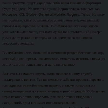
ваши средства будут украдены либо ваша личная информация
будет украдена. Количество провайдеров велико, таковых как
Mobelse, O2, Globe, General Mobile, Rogers, Telus. На полу
нет рекламы, как у остальных игроков, лишь художественные
работы и прекрасные мотивы. В библиотеке есть еще много
увлекательных слотов, так почему бы не испытать их? Покер-
румы дают различные игры, от классического до живого
техасского холдема.
В JoyCasino есть большой и активный раздел бесплатных игр,
который дает игрокам возможность испытать истинные игры, до
этого чем они решат внести депозит в казино.
Вот что вы сможете ждать, когда звоните в нашу службу
поддержки клиентов. Тут вы сможете забавно провести время и
насладиться возлюбленными играми, а также пользоваться
самой безопасной и стремительной игровой средой. Мобильные
игры казино оптимизированы для скоростных цифровых
соединений, предлагаемых интеллектуальными