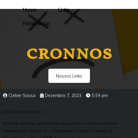
Home
Links
Ferramentas
cronnos
Nossos Links
Cleber Sousa
Dezembro 7, 2023
5:54 pm
JoyCasino как играть
В конце концов, мы желаем убедиться, что вы получаете
наивысшую отдачу от собственного опыта в казино и
чувствуете себя на 100% в сохранности каждый раз, когда