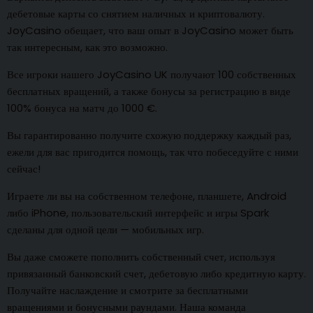
дебетовые карты со снятием наличных и криптовалюту.
JoyCasino обещает, что ваш опыт в JoyCasino может быть
так интересным, как это возможно.
Все игроки нашего JoyCasino UK получают 100 собственных
бесплатных вращений, а также бонусы за регистрацию в виде
100% бонуса на матч до 1000 €.
Вы гарантированно получите схожую поддержку каждый раз,
ежели для вас пригодится помощь, так что побеседуйте с ними
сейчас!
Играете ли вы на собственном телефоне, планшете, Android
либо iPhone, пользовательский интерфейс и игры Spark
сделаны для одной цели — мобильных игр.
Вы даже сможете пополнить собственный счет, используя
привязанный банковский счет, дебетовую либо кредитную карту.
Получайте наслаждение и смотрите за бесплатными
вращениями и бонусными раундами. Наша команда