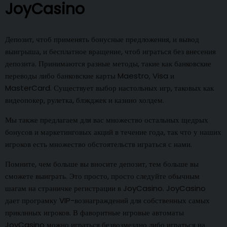
JoyCasino
Депозит, чтоб применять бонусные предложения, и вывод
выигрыша, и бесплатное вращение, чтоб играться без внесения
депозита. Принимаются разные методы, такие как банковские
переводы либо банковские карты Maestro, Visa и
MasterCard. Существует выбор настольных игр, таковых как
видеопокер, рулетка, блэкджек и казино холдем.
Мы также предлагаем для вас множество остальных щедрых
бонусов и маркетинговых акций в течение года, так что у наших
игроков есть множество обстоятельств играться с нами.
Помните, чем больше вы вносите депозит, тем больше вы
сможете выиграть. Это просто, просто следуйте обычным
шагам на страничке регистрации в JoyCasino. JoyCasino
дает програмку VIP-вознаграждений для собственных самых
приклнных игроков. В фаворитные игровые автоматы
JoyCasino можно играться безвозмездно либо играться на