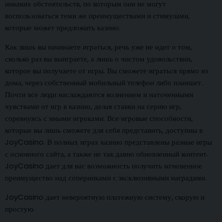
никаких обстоятельств, по которым они не могут
воспользоваться теми же преимуществами и стимулами,
которые может предложить казино.
Как лишь вы начинаете играться, речь уже не идет о том,
сколько раз вы выиграете, а лишь о чистом удовольствии,
которое вы получаете от игры. Вы сможете играться прямо из
дома, через собственный мобильный телефон либо планшет.
Почти все люди наслаждаются волнением и наточенными
чувствами от игр в казино, делая ставки на серию игр,
соревнуясь с иными игроками. Все игровые способности,
которые вы лишь сможете для себя представить, доступны в
JoyCasino. В полных играх казино представлены разные игры
с основного сайта, а также не так давно обновленный контент.
JoyCasino дает для вас возможность получить мгновенное
преимущество над соперниками с эксклюзивными наградами.
JoyCasino дает невероятную платежную систему, скорую и
простую.