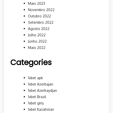
Maio 2023
Novembro 2022
Outubro 2022
Setembro 2022
Agosto 2022
Julho 2022
Junho 2022
Maio 2022
Categories
1xbet apk
1xbet Azerbajan
1xbet Azerbaydjan
1xbet Brazil
1xbet giriş
1xbet Kazahstan