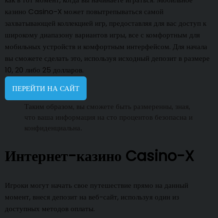
казино Casino-X может повытрепываться самой
захватывающей коллекцией игр, предоставляя для вас доступ к
широкому диапазону вариантов игры, все с комфортным для
мобильных устройств и комфортным интерфейсом. Для начала
вы сможете сделать это, используя исходный депозит в размере
10, 20 либо 25 долларов.
ПЕРЕЙТИ НА САЙТ
Таким образом, вы сможете быть размеренны, зная,
что ваша информация на сто процентов безопасна и
конфиденциальна.
Интернет-казино Casino-X
Игроки могут начать свое путешествие прямо на данный
момент, внеся депозит на веб-сайт, используя один из
доступных методов оплаты.