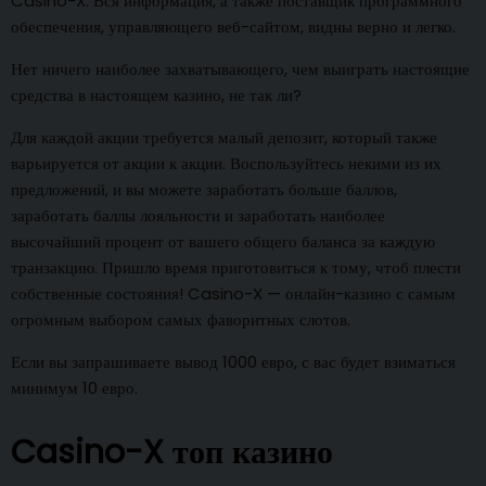
Casino-X. Вся информация, а также поставщик программного
обеспечения, управляющего веб-сайтом, видны верно и легко.
Нет ничего наиболее захватывающего, чем выиграть настоящие
средства в настоящем казино, не так ли?
Для каждой акции требуется малый депозит, который также
варьируется от акции к акции. Воспользуйтесь некими из их
предложений, и вы можете заработать больше баллов,
заработать баллы лояльности и заработать наиболее
высочайший процент от вашего общего баланса за каждую
транзакцию. Пришло время приготовиться к тому, чтоб плести
собственные состояния! Casino-X — онлайн-казино с самым
огромным выбором самых фаворитных слотов.
Если вы запрашиваете вывод 1000 евро, с вас будет взиматься
минимум 10 евро.
Casino-X топ казино