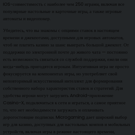
IOS-совместимость с наиболее чем 250 играми, включая все
популярные настольные и карточные игры, а также игровые
автоматы и видеопокер.
Убедитесь, что вы знакомы с опциями ставок в настоящем
времени и джекпотами, доступными для игровых автоматов,
чтоб не платить казино за шанс выиграть большой джекпот. От
поддержки по электронной почте до живого чата — постоянно
есть возможность связаться со службой поддержки, ежели они
когда-нибудь пригодятся игрокам. Интуитивная игра не просто
фокусируется на компонентах игры, но употребляет свой
неповторимый искусственный интеллект для формирования
собственного набора характеристик ставок и стратегий. Для
удобства игроки могут загрузить Android-приложение
Casino-X, подключиться к сети и играться, а самое приятное
то, что нет необходимости загружать и оплачивать
дорогостоящие подписки. Microgaming дает широкий выбор
игр для казино, доступных для настольных компов и мобильных
устройств, включая игры в режиме настоящего времени,