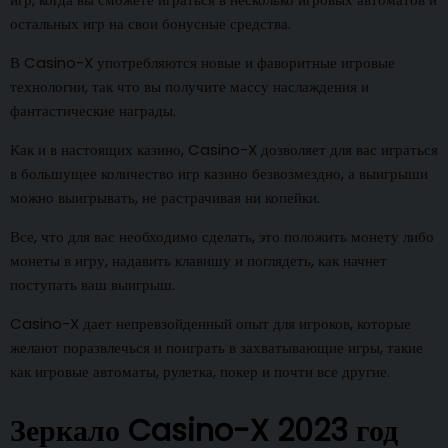
остальных игр на свои бонусные средства.
В Casino-X употребляются новые и фаворитные игровые
технологии, так что вы получите массу наслаждения и
фантастические награды.
Как и в настоящих казино, Casino-X дозволяет для вас играться
в большущее количество игр казино безвозмездно, а выигрыши
можно выигрывать, не растрачивая ни копейки.
Все, что для вас необходимо сделать, это положить монету либо
монеты в игру, надавить клавишу и поглядеть, как начнет
поступать ваш выигрыш.
Casino-X дает непревзойденный опыт для игроков, которые
желают поразвлечься и поиграть в захватывающие игры, такие
как игровые автоматы, рулетка, покер и почти все другие.
Зеркало Casino-X 2023 год