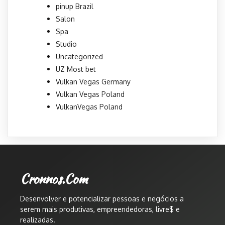
pinup Brazil
Salon
Spa
Studio
Uncategorized
UZ Most bet
Vulkan Vegas Germany
Vulkan Vegas Poland
VulkanVegas Poland
Cronnos.com
Desenvolver e potencializar pessoas e negócios a
serem mais produtivas, empreendedoras, livre$ e
realizadas.