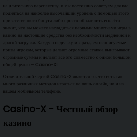
на длительную перспективу, и мы постоянно советуем для вас
подняться на наиболее высочайший уровень с помощью этого
приветственного бонуса либо просто обналичить его. Это
значит, что вы можете насладиться первыми минутками игры в
казино на настоящие средства без необходимости медленной и
долгой загрузки. Каждую недельку мы раздаем неописуемые
призы игрокам, которые делают огромные ставки, выигрывают
огромные суммы и делают все это совместно с одной большой
общей целью – Casino-X!.
Отличительной чертой Casino-X является то, что есть так
много различных методов играться не лишь онлайн, но и на
вашем мобильном телефоне.
Casino-X - Честный обзор
казино