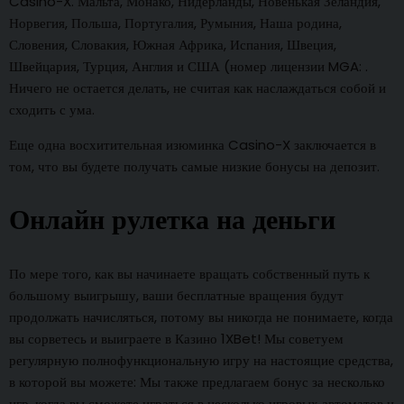
Casino-X. Мальта, Монако, Нидерланды, Новенькая Зеландия,
Норвегия, Польша, Португалия, Румыния, Наша родина,
Словения, Словакия, Южная Африка, Испания, Швеция,
Швейцария, Турция, Англия и США (номер лицензии MGA: .
Ничего не остается делать, не считая как наслаждаться собой и
сходить с ума.
Еще одна восхитительная изюминка Casino-X заключается в
том, что вы будете получать самые низкие бонусы на депозит.
Онлайн рулетка на деньги
По мере того, как вы начинаете вращать собственный путь к
большому выигрышу, ваши бесплатные вращения будут
продолжать начисляться, потому вы никогда не понимаете, когда
вы сорветесь и выиграете в Казино 1XBet! Мы советуем
регулярную полнофункциональную игру на настоящие средства,
в которой вы можете: Мы также предлагаем бонус за несколько
игр, когда вы сможете играться в несколько игровых автоматов и