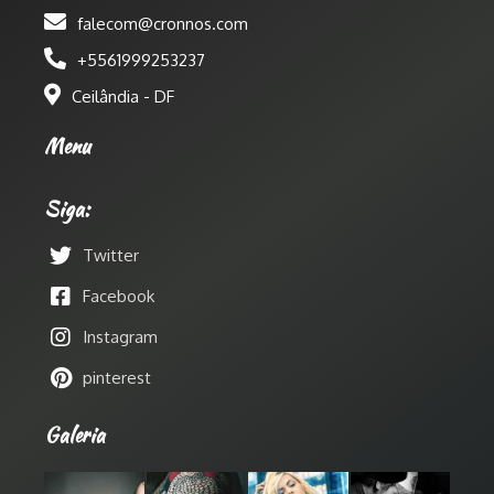
falecom@cronnos.com
+5561999253237
Ceilândia - DF
Menu
Siga:
Twitter
Facebook
Instagram
pinterest
Galeria