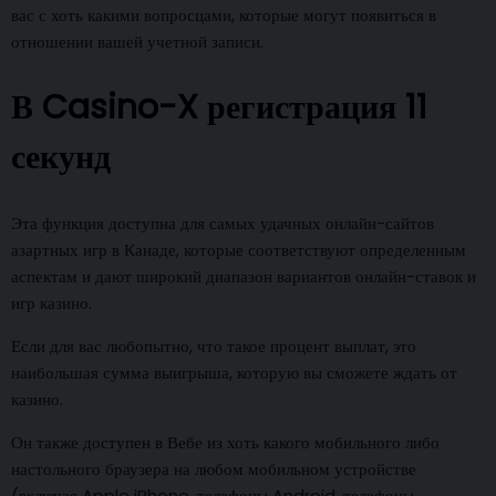
вас с хоть какими вопросцами, которые могут появиться в
отношении вашей учетной записи.
В Casino-X регистрация 11
секунд
Эта функция доступна для самых удачных онлайн-сайтов
азартных игр в Канаде, которые соответствуют определенным
аспектам и дают широкий диапазон вариантов онлайн-ставок и
игр казино.
Если для вас любопытно, что такое процент выплат, это
наибольшая сумма выигрыша, которую вы сможете ждать от
казино.
Он также доступен в Вебе из хоть какого мобильного либо
настольного браузера на любом мобильном устройстве
(включая Apple iPhone, телефоны Android, телефоны