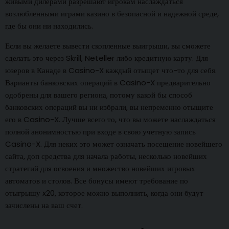
живыми дилерами разрешают игрокам наслаждаться
возлюбленными играми казино в безопасной и надежной среде,
где бы они ни находились.
Если вы желаете вывести скопленные выигрыши, вы сможете
сделать это через Skrill, Neteller либо кредитную карту. Для
юзеров в Канаде в Casino-X каждый отыщет что-то для себя.
Варианты банковских операций в Casino-X предварительно
одобрены для вашего региона, потому какой бы способ
банковских операций вы ни избрали, вы непременно отыщите
его в Casino-X. Лучше всего то, что вы можете наслаждаться
полной анонимностью при входе в свою учетную запись
Casino-X. Для неких это может означать посещение новейшего
сайта, доп средства для начала работы, несколько новейших
стратегий для освоения и множество новейших игровых
автоматов и столов. Все бонусы имеют требование по
отыгрышу x20, которое можно выполнить, когда они будут
зачислены на ваш счет.