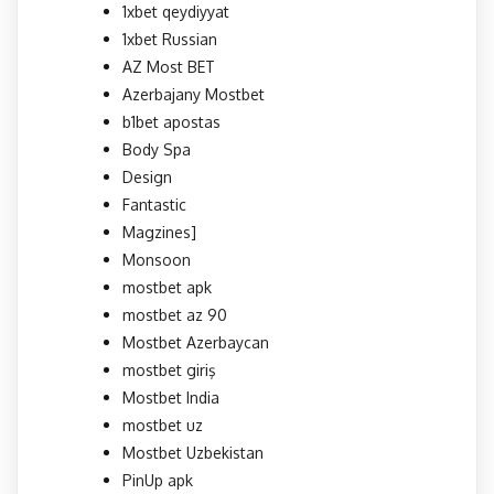
1xbet qeydiyyat
1xbet Russian
AZ Most BET
Azerbajany Mostbet
b1bet apostas
Body Spa
Design
Fantastic
Magzines]
Monsoon
mostbet apk
mostbet az 90
Mostbet Azerbaycan
mostbet giriş
Mostbet India
mostbet uz
Mostbet Uzbekistan
PinUp apk