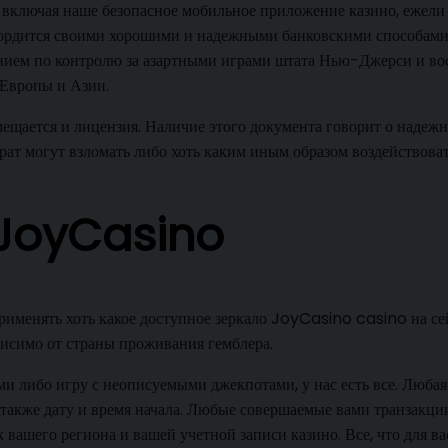
 включая наше безопасное мобильное приложение казино, ежели 
гордится своими хорошими и надежными банковскими способами
нием по контролю за азартными играми штата Нью-Джерси и во
 Европы и Азии.
змещается и лицензия. Наличие этого документа говорит о надеж
арат могут взломать либо хоть каким иным образом воздействовать
 JoyCasino
применять хоть какое доступное зеркало JoyCasino casino на се
висимо от страны проживания гемблера.
и либо игру с неописуемыми джекпотами, у нас есть все. Любая
а также дату и время начала. Любые совершаемые вами транзакции
 вашего региона и вашей учетной записи казино. Все, что для ва