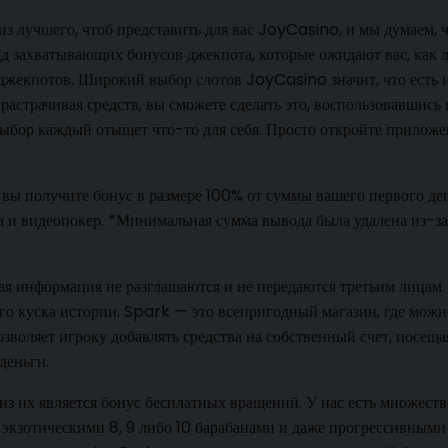
 лучшего, чтоб представить для вас JoyCasino, и мы думаем, ч
яд захватывающих бонусов джекпота, которые ожидают вас, как 
джекпотов. Широкий выбор слотов JoyCasino значит, что есть и
растрачивая средств, вы сможете сделать это, воспользовавшис
 выбор каждый отыщет что-то для себя. Просто откройте прилож
ы получите бонус в размере 100% от суммы вашего первого деп
ка и видеопокер. *Минимальная сумма вывода была удалена из-з
я информация не разглашаются и не передаются третьим лицам.
ого куска истории. Spark — это всепригодный магазин, где можно
дозволяет игроку добавлять средства на собственный счет, посеща
деньги.
з их является бонус бесплатных вращений. У нас есть множеств
 экзотическими 8, 9 либо 10 барабанами и даже прогрессивными