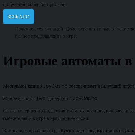
получению большой прибыли.
ЗЕРКАЛО
Наличие всех функций. Демо-версии игр имеют такие же
полное представление о игре.
Игровые автоматы в
Мобильное казино JoyCasino обеспечивает наилучший игрово
Живое казино с Live-дилерами в JoyCasino
Слоты совершенно подступают для тех, кто предпочитает играт
сможете быть в игре в кратчайшие сроки.
Во-первых, все наши игры Spark дают щедрые приветственные