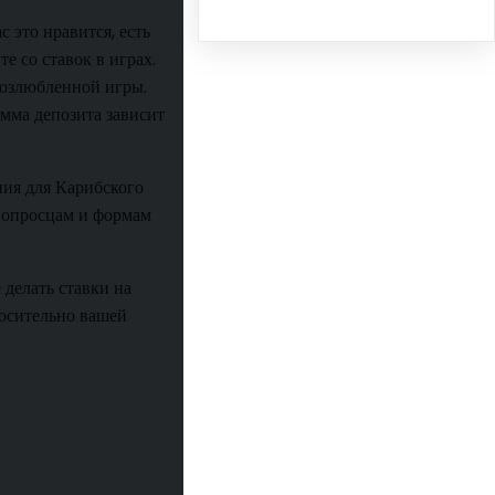
 это нравится, есть
е со ставок в играх.
возлюбленной игры.
умма депозита зависит
ия для Карибского
 вопросцам и формам
делать ставки на
носительно вашей