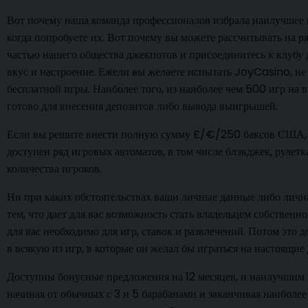
Вот почему наша команда профессионалов избрала наилучшее из
когда попробуете их. Вот почему вы можете рассчитывать на р
частью нашего общества джекпотов и присоединитесь к клубу 
вкус и настроение. Ежели вы желаете испытать JoyCasino, не 
бесплатной игры. Наиболее того, из наиболее чем 500 игр на
готово для внесения депозитов либо вывода выигрышей.
Если вы решите внести полную сумму £/€/250 баксов США, в
доступен ряд игровых автоматов, в том числе блэкджек, рулет
количества игроков.
Ни при каких обстоятельствах ваши личные данные либо лична
тем, что дает для вас возможность стать владельцем собственн
для вас необходимо для игр, ставок и развлечений. Потом это 
в всякую из игр, в которые он желал бы играться на настоящие 
Доступны бонусные предложения на 12 месяцев, и наилучшим и
начиная от обычных с 3 и 5 барабанами и заканчивая наиболее