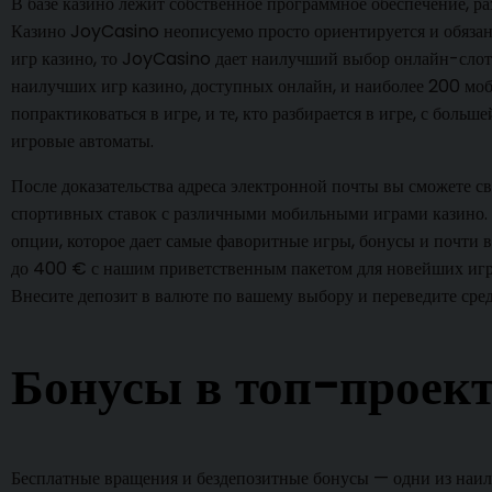
В базе казино лежит собственное программное обеспечение, 
Казино JoyCasino неописуемо просто ориентируется и обязано
игр казино, то JoyCasino дает наилучший выбор онлайн-слот
наилучших игр казино, доступных онлайн, и наиболее 200 мо
попрактиковаться в игре, и те, кто разбирается в игре, с боль
игровые автоматы.
После доказательства адреса электронной почты вы сможете 
спортивных ставок с различными мобильными играми казино.
опции, которое дает самые фаворитные игры, бонусы и почти в
до 400 € с нашим приветственным пакетом для новейших игро
Внесите депозит в валюте по вашему выбору и переведите сред
Бонусы в топ-проек
Бесплатные вращения и бездепозитные бонусы — одни из наи