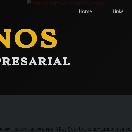
Home
Links
nos
resarial
воляет просто употреблять 1XBet Sports в спин-казино и упрощ