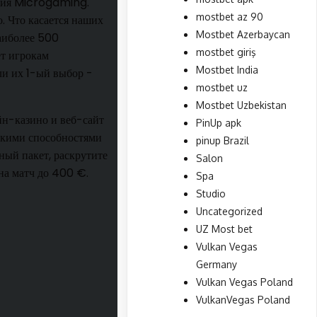
ения Microgaming.
mostbet az 90
. Что касается наших
Mostbet Azerbaycan
аиболее 500
mostbet giriş
ет игрокам
Mostbet India
ели их 1-ый выбор -
mostbet uz
Mostbet Uzbekistan
йн-казино и веб-сайт
PinUp apk
окими способностями
pinup Brazil
ный пакет, раскрутите
Salon
на матч до 400 €.
Spa
Studio
Uncategorized
UZ Most bet
Vulkan Vegas
Germany
Vulkan Vegas Poland
VulkanVegas Poland