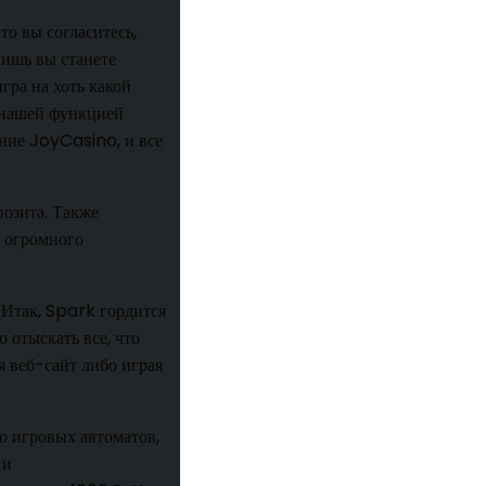
то вы согласитесь,
лишь вы станете
гра на хоть какой
ь нашей функцией
ение JoyCasino, и все
озита. Также
а огромного
 Итак, Spark гордится
 отыскать все, что
я веб-сайт либо играя
о игровых автоматов,
 и